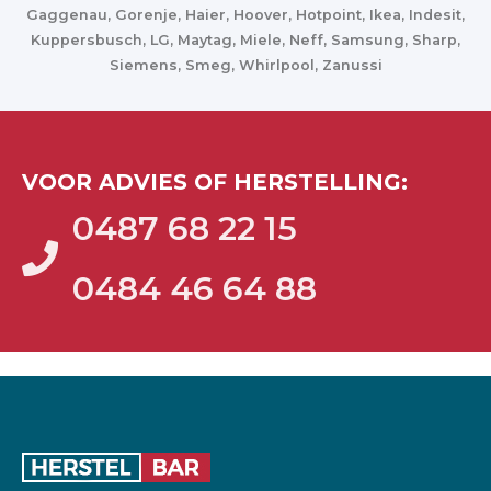
Gaggenau, Gorenje, Haier, Hoover, Hotpoint, Ikea, Indesit,
Kuppersbusch, LG, Maytag, Miele, Neff, Samsung, Sharp,
Siemens, Smeg, Whirlpool, Zanussi
VOOR ADVIES OF HERSTELLING:
0487 68 22 15
0484 46 64 88